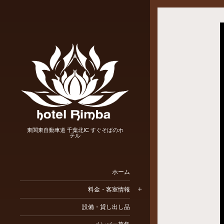
東関東自動車道 千葉北IC すぐそばのホ
テル
ホーム
料金・客室情報
設備・貸し出し品