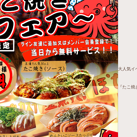
大人気イ
『たこ焼